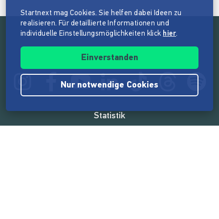
Startnext mag Cookies. Sie helfen dabei Ideen zu
realisieren. Für detaillierte Informationen und
individuelle Einstellungsmöglichkeiten klick
hier
.
Folge der Mission von Startnext
Einverstanden
Nur notwendige Cookies
Statistik
165.532.651 €
von der Crowd finanziert
18.860
Erfolgreiche Projekte