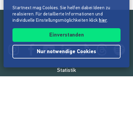
Startnext mag Cookies. Sie helfen dabei Ideen zu
realisieren. Für detaillierte Informationen und
individuelle Einstellungsmöglichkeiten klick
hier
.
Folge der Mission von Startnext
Einverstanden
Nur notwendige Cookies
Statistik
165.572.714 €
von der Crowd finanziert
18.862
Erfolgreiche Projekte