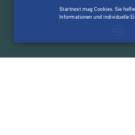
Startnext mag Cookies. Sie helfen 
Informationen und individuelle E
165.585.6
von der Crowd finanzi
Unternehmen
Über Startnext
Leichte Sprache
Team