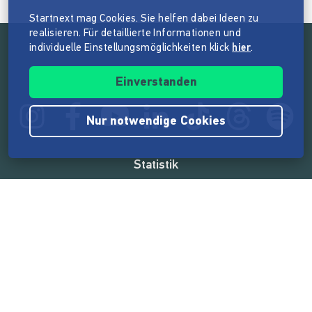
Startnext mag Cookies. Sie helfen dabei Ideen zu
realisieren. Für detaillierte Informationen und
individuelle Einstellungsmöglichkeiten klick
hier
.
Folge der Mission von Startnext
Einverstanden
Nur notwendige Cookies
Statistik
165.575.234 €
von der Crowd finanziert
18.865
Erfolgreiche Projekte