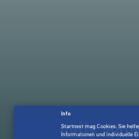
Info
quite som
Startnext mag Cookies. Sie helfen 
Informationen und individuelle E