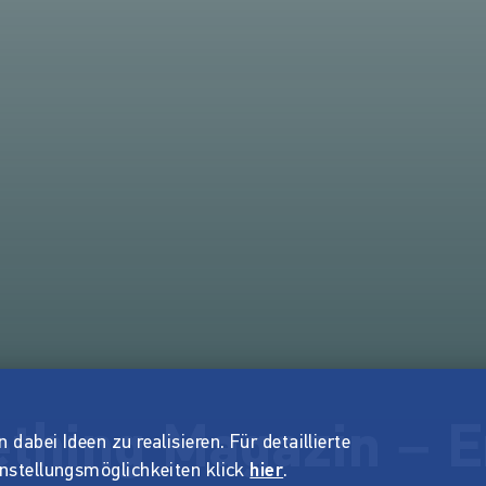
ething Magazin – 
dabei Ideen zu realisieren. Für detaillierte
instellungsmöglichkeiten klick
hier
.