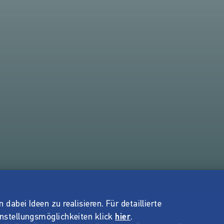
dabei Ideen zu realisieren. Für detaillierte
instellungsmöglichkeiten klick
hier
.