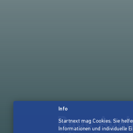
Info
Rage Again
Startnext mag Cookies. Sie helfen 
Informationen und individuelle E