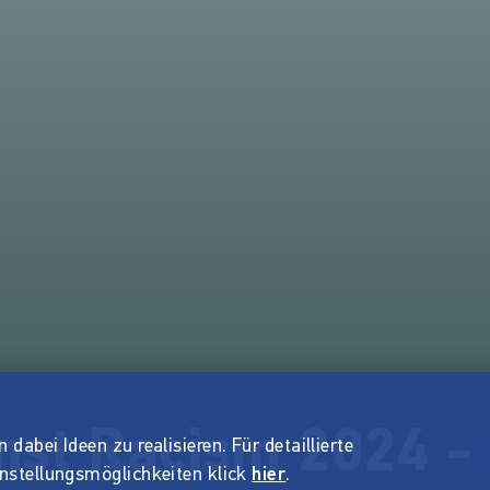
st Racism 2024 - "
dabei Ideen zu realisieren. Für detaillierte
instellungsmöglichkeiten klick
hier
.