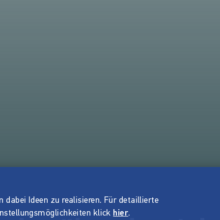
dabei Ideen zu realisieren. Für detaillierte
instellungsmöglichkeiten klick
hier
.