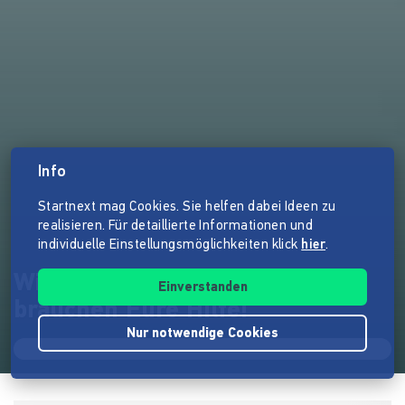
Info
Startnext mag Cookies. Sie helfen dabei Ideen zu
realisieren. Für detaillierte Informationen und
individuelle Einstellungsmöglichkeiten klick
hier
.
WisentWildnis in Not - Wir
Einverstanden
brauchen Eure Hilfe!
Nur notwendige Cookies