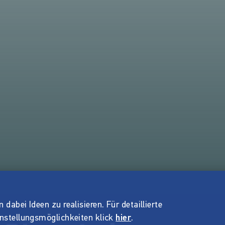
dabei Ideen zu realisieren. Für detaillierte
instellungsmöglichkeiten klick
hier
.