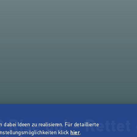
Rise up! - Rettet 
dabei Ideen zu realisieren. Für detaillierte
instellungsmöglichkeiten klick
hier
.