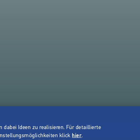
dabei Ideen zu realisieren. Für detaillierte
instellungsmöglichkeiten klick
hier
.