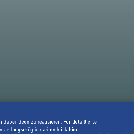
dabei Ideen zu realisieren. Für detaillierte
instellungsmöglichkeiten klick
hier
.