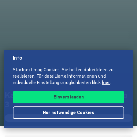
Info
Startnext mag Cookies. Sie helfen dabei Ideen zu
realisieren. Für detaillierte Informationen und
individuelle Einstellungsmöglichkeiten klick
hier
.
Kai Lüftner - Rotz´N`Roll Radio
Einverstanden
3
Nur notwendige Cookies