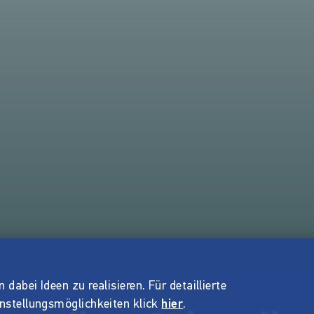
dabei Ideen zu realisieren. Für detaillierte
instellungsmöglichkeiten klick
hier
.