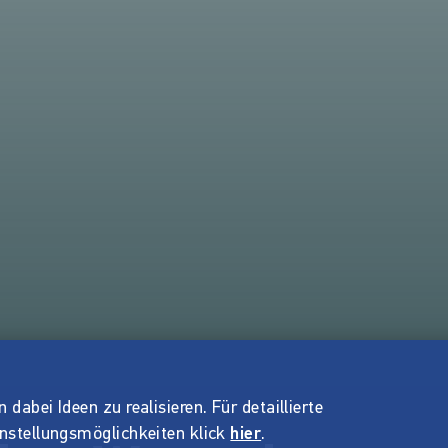
dabei Ideen zu realisieren. Für detaillierte
instellungsmöglichkeiten klick
hier
.