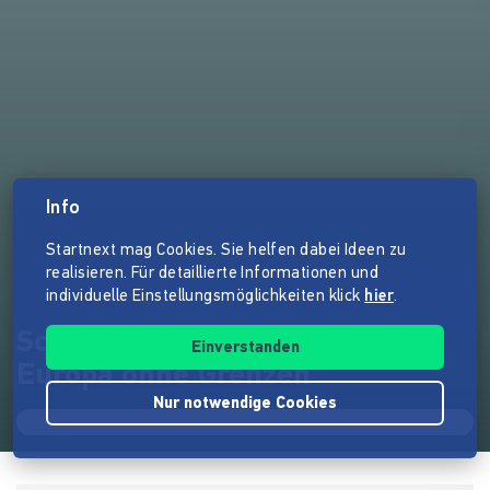
Info
Startnext mag Cookies. Sie helfen dabei Ideen zu
realisieren. Für detaillierte Informationen und
individuelle Einstellungsmöglichkeiten klick
hier
.
ScoutingTrain 2014 - für ein
Einverstanden
Europa ohne Grenzen
Nur notwendige Cookies