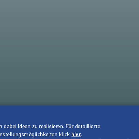
dabei Ideen zu realisieren. Für detaillierte
instellungsmöglichkeiten klick
hier
.