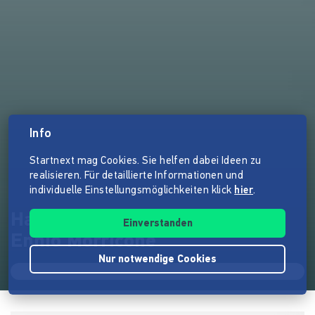
Info
Startnext mag Cookies. Sie helfen dabei Ideen zu
realisieren. Für detaillierte Informationen und
individuelle Einstellungsmöglichkeiten klick
hier
.
Hank und die Shakers spielen
Einverstanden
Ennio Morricone
Nur notwendige Cookies