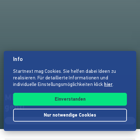
Info
Startnext mag Cookies. Sie helfen dabei Ideen zu
realisieren. Für detaillierte Informationen und
individuelle Einstellungsmöglichkeiten klick
hier
.
Mit der Sonne im Tank? Das
Einverstanden
geht!
Nur notwendige Cookies