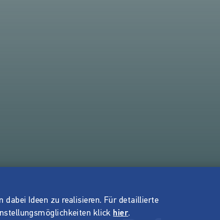
dabei Ideen zu realisieren. Für detaillierte
instellungsmöglichkeiten klick
hier
.