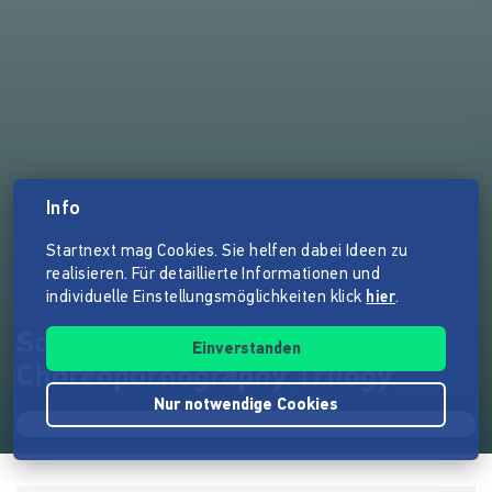
Info
Startnext mag Cookies. Sie helfen dabei Ideen zu
realisieren. Für detaillierte Informationen und
individuelle Einstellungsmöglichkeiten klick
hier
.
Sonata - Part 2 of the
Einverstanden
Choreopornography Trilogy
Nur notwendige Cookies