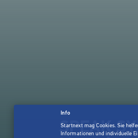
Info
SPEAK SYR
Startnext mag Cookies. Sie helfen 
Informationen und individuelle E