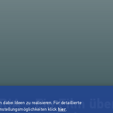
IA - Ein Film übe
dabei Ideen zu realisieren. Für detaillierte
instellungsmöglichkeiten klick
hier
.