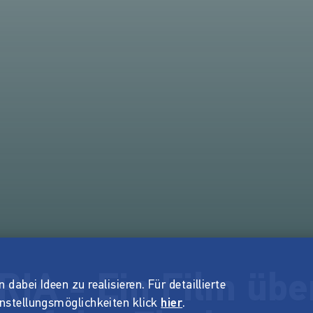
IA - Ein Film übe
dabei Ideen zu realisieren. Für detaillierte
instellungsmöglichkeiten klick
hier
.