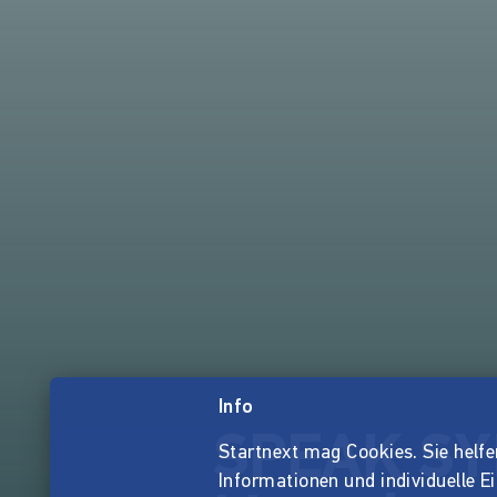
Info
SPEAK SYR
Startnext mag Cookies. Sie helfen 
Informationen und individuelle E