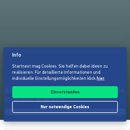
Info
Startnext mag Cookies. Sie helfen dabei Ideen zu
realisieren. Für detaillierte Informationen und
individuelle Einstellungsmöglichkeiten klick
hier
.
St. Pauli Verblendet – Schicksale
Einverstanden
sichtbar machen
Nur notwendige Cookies