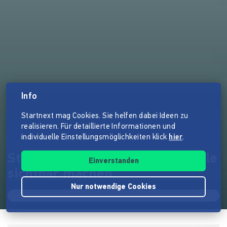
Info
Startnext mag Cookies. Sie helfen dabei Ideen zu
realisieren. Für detaillierte Informationen und
individuelle Einstellungsmöglichkeiten klick
hier
.
St. Pauli Verblendet – Schicksale
Einverstanden
sichtbar machen
Nur notwendige Cookies