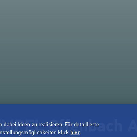
MPEL Offenbach A
dabei Ideen zu realisieren. Für detaillierte
instellungsmöglichkeiten klick
hier
.