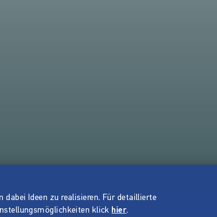
dabei Ideen zu realisieren. Für detaillierte
instellungsmöglichkeiten klick
hier
.