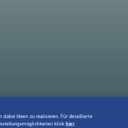
dabei Ideen zu realisieren. Für detaillierte
instellungsmöglichkeiten klick
hier
.