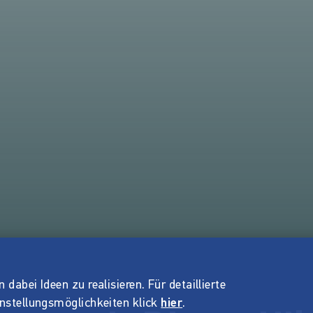
dabei Ideen zu realisieren. Für detaillierte
instellungsmöglichkeiten klick
hier
.