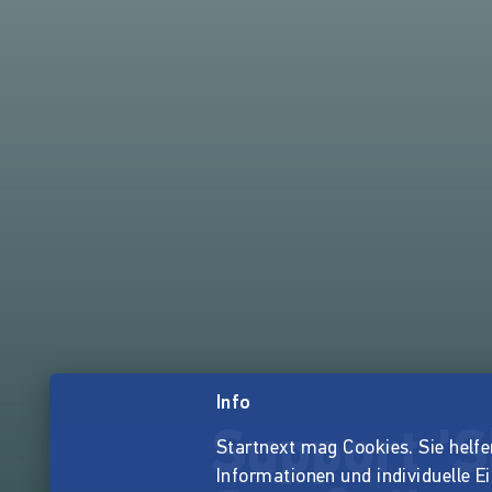
Info
Support '
Startnext mag Cookies. Sie helfen 
Informationen und individuelle E