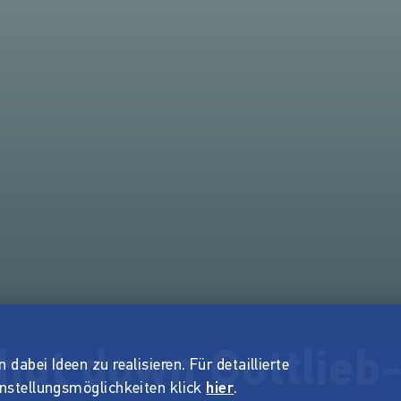
Shut down Gottlieb
dabei Ideen zu realisieren. Für detaillierte
instellungsmöglichkeiten klick
hier
.