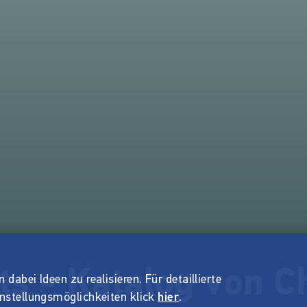
s - Katalog von Ch
dabei Ideen zu realisieren. Für detaillierte
instellungsmöglichkeiten klick
hier
.