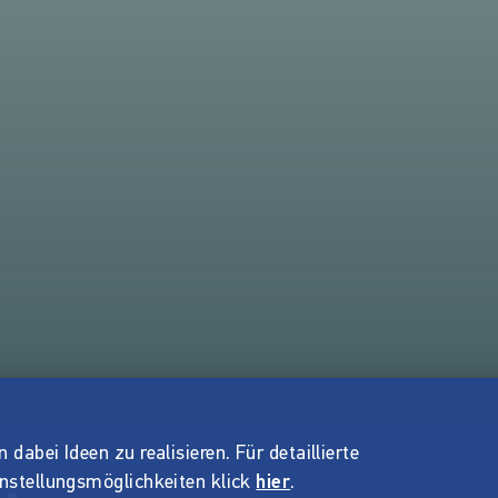
dabei Ideen zu realisieren. Für detaillierte
instellungsmöglichkeiten klick
hier
.