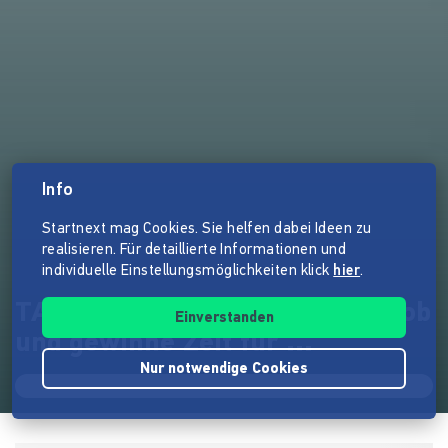
Info
Startnext mag Cookies. Sie helfen dabei Ideen zu
realisieren. Für detaillierte Informationen und
individuelle Einstellungsmöglichkeiten klick
hier
.
TANDEMPLOY - Teile Deinen Job
Einverstanden
und gewinne Zeit für ...
Nur notwendige Cookies