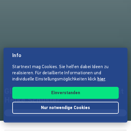
Info
Startnext mag Cookies. Sie helfen dabei Ideen zu
realisieren. Für detaillierte Informationen und
individuelle Einstellungsmöglichkeiten klick
hier
.
Gleis 3. Tanztheater von und mit
Einverstanden
Heike Schuster.
Nur notwendige Cookies