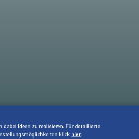
dabei Ideen zu realisieren. Für detaillierte
instellungsmöglichkeiten klick
hier
.