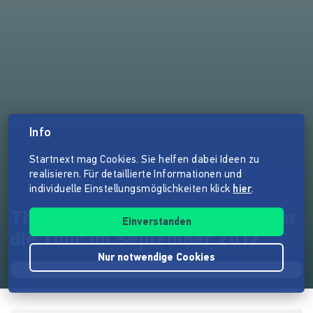
Info
Startnext mag Cookies. Sie helfen dabei Ideen zu
realisieren. Für detaillierte Informationen und
individuelle Einstellungsmöglichkeiten klick
hier
.
The Hirsch Effekt: Ein Film über
Einverstanden
die Tour im September 2012
Nur notwendige Cookies