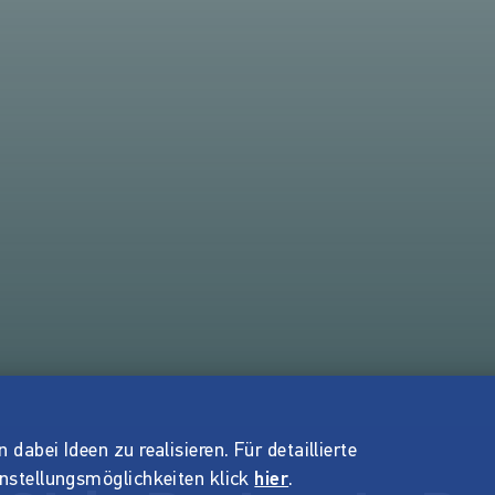
dabei Ideen zu realisieren. Für detaillierte
instellungsmöglichkeiten klick
hier
.