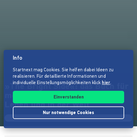
Info
Startnext mag Cookies. Sie helfen dabei Ideen zu
realisieren. Für detaillierte Informationen und
individuelle Einstellungsmöglichkeiten klick
hier
.
»The Bright Side«: das Buch für
mehr Optimismus in deinem
Einverstanden
Leben und in der Welt
Nur notwendige Cookies