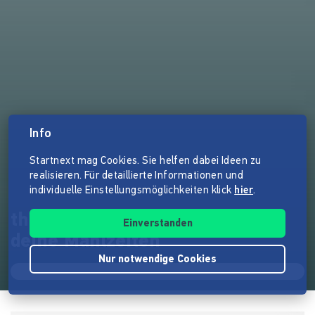
Info
Startnext mag Cookies. Sie helfen dabei Ideen zu
realisieren. Für detaillierte Informationen und
individuelle Einstellungsmöglichkeiten klick
hier
.
three meals a day - Planer für
Einverstanden
deine Mahlzeiten
Nur notwendige Cookies