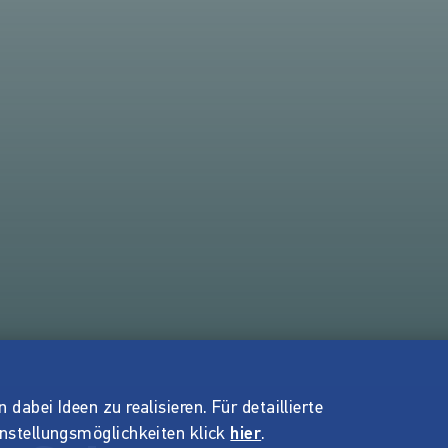
dabei Ideen zu realisieren. Für detaillierte
instellungsmöglichkeiten klick
hier
.