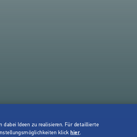
dabei Ideen zu realisieren. Für detaillierte
instellungsmöglichkeiten klick
hier
.