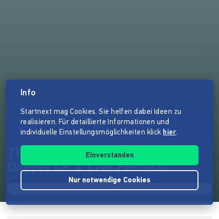
Info
Startnext mag Cookies. Sie helfen dabei Ideen zu
realisieren. Für detaillierte Informationen und
individuelle Einstellungsmöglichkeiten klick
hier
.
TINY WINDOW CONCERTS -
Einverstanden
Doppel LP & Live Festival
Nur notwendige Cookies