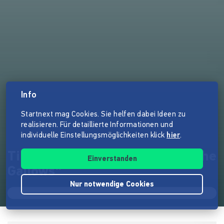
Info
Startnext mag Cookies. Sie helfen dabei Ideen zu
realisieren. Für detaillierte Informationen und
individuelle Einstellungsmöglichkeiten klick
hier
.
Tir Nan Og - Neue CD: „From the
Einverstanden
Gallows“
Nur notwendige Cookies