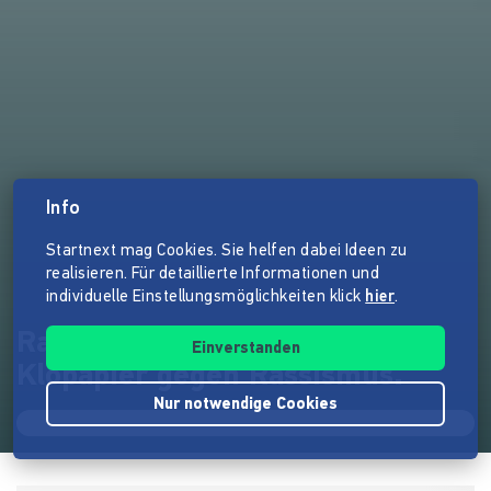
Info
Startnext mag Cookies. Sie helfen dabei Ideen zu
realisieren. Für detaillierte Informationen und
individuelle Einstellungsmöglichkeiten klick
hier
.
Rassismus ist für'n Arsch. Das
Einverstanden
Klopapier gegen Rassismus.
Nur notwendige Cookies