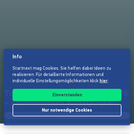
Info
Startnext mag Cookies. Sie helfen dabei Ideen zu
realisieren. Für detaillierte Informationen und
individuelle Einstellungsmöglichkeiten klick
hier
.
Toolkit RK01/ LIFETIME EUROPE
Einverstanden
- Audiovisuelles Kunstprojekt
Nur notwendige Cookies