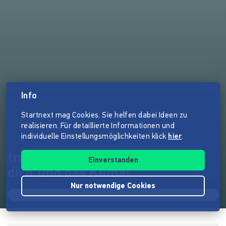
Info
Startnext mag Cookies. Sie helfen dabei Ideen zu
realisieren. Für detaillierte Informationen und
individuelle Einstellungsmöglichkeiten klick
hier
.
tretty – Tretroller Sharing für
Einverstanden
dich und das Klima!
Nur notwendige Cookies