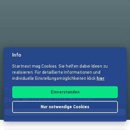
Info
Startnext mag Cookies. Sie helfen dabei Ideen zu
realisieren. Für detaillierte Informationen und
individuelle Einstellungsmöglichkeiten klick
hier
.
Treu-Refill-Pulver Haarpflege
Einverstanden
zum Mischen mit Wasser
Nur notwendige Cookies