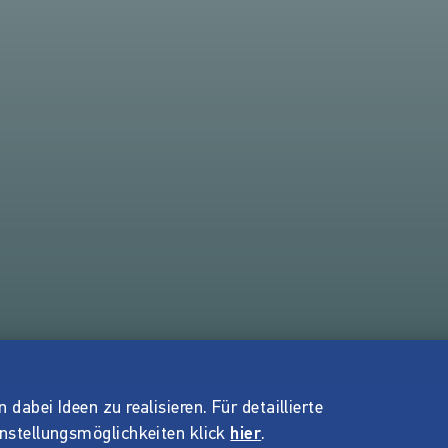
dabei Ideen zu realisieren. Für detaillierte
instellungsmöglichkeiten klick
hier
.