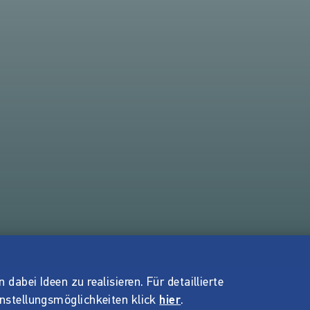
dabei Ideen zu realisieren. Für detaillierte
instellungsmöglichkeiten klick
hier
.